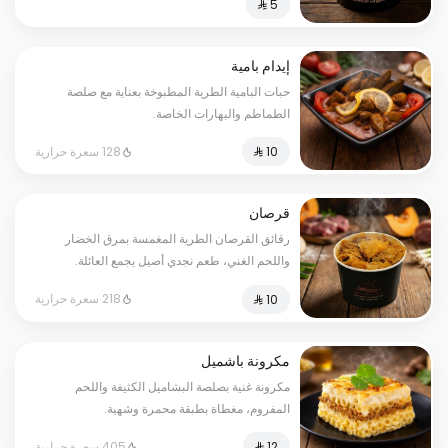
إيدام بامية
حبات البامية الطرية المطبوخة بعناية مع صلصة
الطماطم والبهارات الخاصة.
128 سعرة حرارية
قرصان
رقائق القرصان الطرية المغمسة بمرق الخضار
واللحم الغني، طعم نجدي أصيل يجمع العائلة.
218 سعرة حرارية
مكرونة باشميل
مكرونة غنية بصلصة البشاميل الكثيفة واللحم
المفروم، مغطاة بطبقة محمرة وشهية.
405 سعرة حرارية