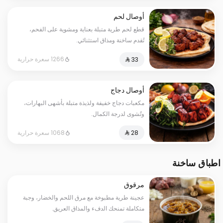
أوصال لحم
قطع لحم طرية متبلة بعناية ومشوية على الفحم،
تُقدم ساخنة ومذاق استثنائي.
1266 سعرة حرارية
أوصال دجاج
مكعبات دجاج خفيفة ولذيذة متبلة بأشهى البهارات،
وتُشوى لدرجة الكمال.
1068 سعرة حرارية
اطباق ساخنة
مرقوق
عجينة طرية مطبوخة مع مرق اللحم والخضار، وجبة
متكاملة تمنحك الدفء والمذاق العريق.