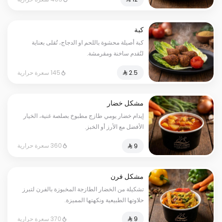
كبة
كبة أصيلة محشوة باللحم او الدجاج، تُقلى بعناية
لتُقدم ساخنة ومقرمشة.
145 سعرة حرارية
مشكل خضار
إيدام خضار يومي طازج مطبوخ بصلصة غنية، الخيار
الأفضل مع الأرز أو الخبز.
360 سعرة حرارية
مشكل فرن
تشكيلة من الخضار الطازجة المخبوزة بالفرن لتبرز
حلاوتها الطبيعية ونكهتها المميزة.
370 سعرة حرارية