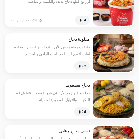
ارز مع قطع دجاج لذيذه والكشنة والطحينه
203 سعرة حرارية
مقلوبة دجاج
طبقات متناغمة من الأرز، الدجاج، والخضار المقلية،
تُقلب لتقدم لك طعم البيت الدافئ والمشبع.
دجاج مضغوط
دجاج مطبوخ مع الأرز في قدر الضغط، لتتغلغل فيه
النكهات والتوابل السعودية الأصيلة.
نصف دجاج مظبي
دجاج مشوي على الحجر الساخن ليمنحك طعماً