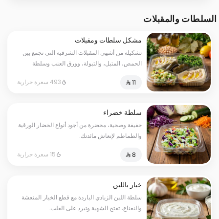
السلطات والمقبلات
مشكل سلطات ومقبلات
تشكيلة من أشهى المقبلات الشرقية التي تجمع بين
الحمص، المتبل، والتبولة، وورق العنب وسلطة
خضراء مقدمة بأناقة لتزين سفرتك.
493 سعرة حرارية
سلطة خضراء
خفيفة وصحية، محضرة من أجود أنواع الخضار الورقية
والطماطم لإنعاش مائدتك.
15 سعرة حرارية
خيار باللبن
سلطة اللبن الزبادي الباردة مع قطع الخيار المنعشة
والنعناع، تفتح الشهية وتبرد على القلب.