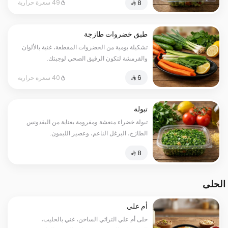
49 سعرة حرارية
طبق خضروات طازجة
تشكيلة يومية من الخضروات المقطعة، غنية بالألوان
والقرمشة لتكون الرفيق الصحي لوجبتك.
40 سعرة حرارية
تبولة
تبولة خضراء منعشة ومفرومة بعناية من البقدونس
الطازج، البرغل الناعم، وعصير الليمون.
الحلى
أم علي
حلى أم علي التراثي الساخن، غني بالحليب،