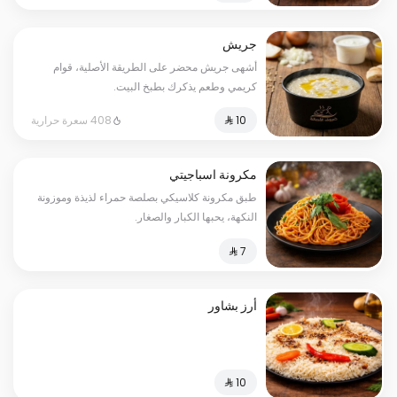
جريش
أشهى جريش محضر على الطريقة الأصلية، قوام
كريمي وطعم يذكرك بطبخ البيت.
408 سعرة حرارية
مكرونة اسباجيتي
طبق مكرونة كلاسيكي بصلصة حمراء لذيذة وموزونة
النكهة، يحبها الكبار والصغار.
أرز بشاور