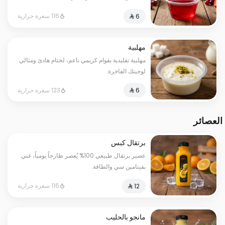
116 سعرة حرارية
مهلبية
مهلبية تقليدية بقوام كريمي ناعم، لختام هادئ ومثالي
لوجبتك الفاخرة.
123 سعرة حرارية
العصائر
برتقال كبس
عصير برتقال طبيعي 100% يُعصر طازجاً يومياً، غني
بفيتامين سي والطاقة.
116 سعرة حرارية
مانجو بالحليب