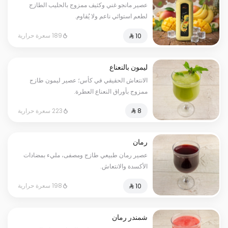
عصير مانجو غني وكثيف ممزوج بالحليب الطازج
لطعم استوائي ناعم ولا يُقاوم.
189 سعرة حرارية
ليمون بالنعناع
الانتعاش الحقيقي في كأس؛ عصير ليمون طازج
ممزوج بأوراق النعناع العطرة.
223 سعرة حرارية
رمان
عصير رمان طبيعي طازج ومصفى، مليء بمضادات
الأكسدة والانتعاش.
198 سعرة حرارية
شمندر رمان