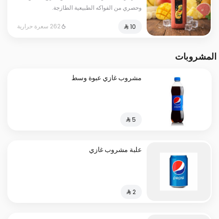
وحصري من الفواكه الطبيعية الطازجة.
262 سعرة حرارية
المشروبات
مشروب غازي عبوة وسط
علبة مشروب غازي