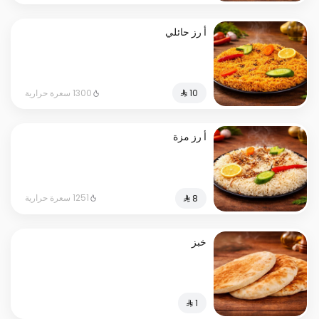
أ رز حائلي
1300 سعرة حرارية
أ رز مزة
1251 سعرة حرارية
خبز