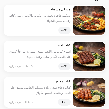
مشكل مشويات
تشكيلة فاخرة تجمع بين الكباب والأوصال لتلبي كافة
رغبات محبي الشواء
كباب لحم
أسياخ كباب من اللحم البلدي المفروم طازجاً، يُشوى
على الفحم ليُقدم ساخناً وغنياً بالنكهة.
826 سعرة حرارية
كباب دجاج
كباب دجاج صحي ولذيذ بتتبيلتنا الخاصة، مشوي على
الفحم ومناسب لجميع الأذواق.
1048 سعرة حرارية