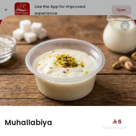
Use the App for improved
Open
experience
Select address
Chicken
Meat
Grill
Edamat
CHICKEN
Muhallabiya
⁨⁦‪‬ 6⁩
الضريبة مشمولة
Hunger Buddy Box