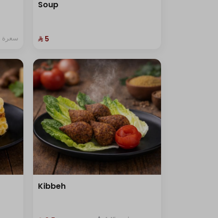
Soup
سعرة حرا
⁨⁦‪‬ 5⁩
Kibbeh