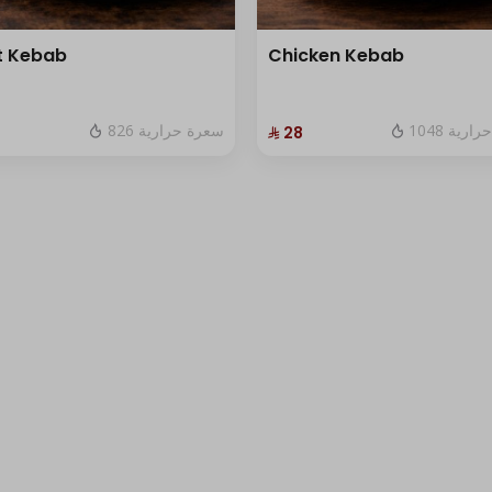
t Kebab
Chicken Kebab
1048 رية
826 سعرة حرارية
⁨⁦‪‬ 28⁩