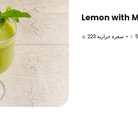
Lemon with M
ll
Edamat
Appetizers
Dessert
J
223 سعرة حرارية
•