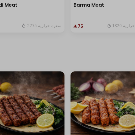
i Meat
Barma Meat
1820 رية
2775 سعرة حرارية
⁨⁦‪‬ 75⁩