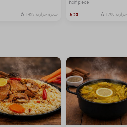
half piece
1700 رية
1499 سعرة حرارية
⁨⁦‪‬ 23⁩