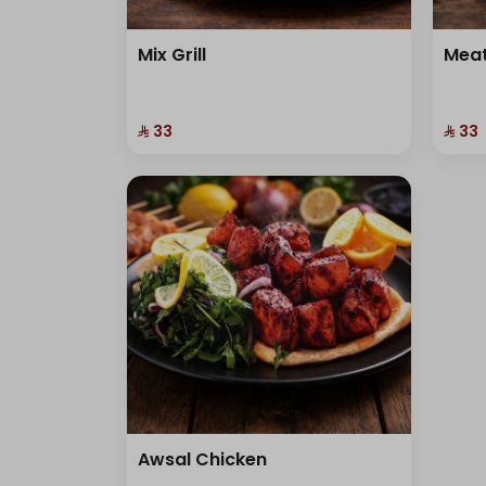
Mix Grill
Mea
⁨⁦‪‬ 33⁩
⁨⁦‪‬ 33⁩
Awsal Chicken