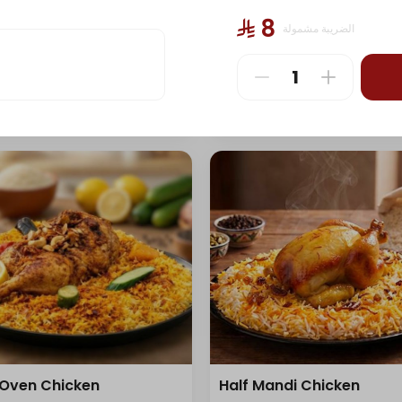
⁨⁦‪‬ 8⁩
الضريبة مشمولة
uba Chicken
Madghout Chicken
⁨⁦‪‬ 24⁩
 Oven Chicken
Half Mandi Chicken