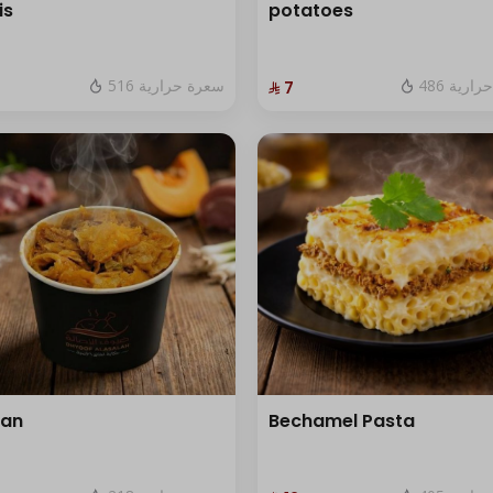
is
potatoes
486 رية
516 سعرة حرارية
⁨⁦‪‬ 7⁩
san
Bechamel Pasta