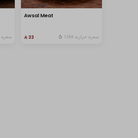
Awsal Meat
1266 سعرة حرارية
سعرة حرا
⁨⁦‪‬ 33⁩