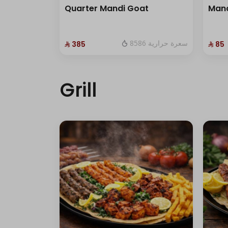
Quarter Mandi Goat
Mand
8586 سعرة حرارية
⁨⁦‪‬ 385⁩
⁨⁦‪‬ 85⁩
Grill