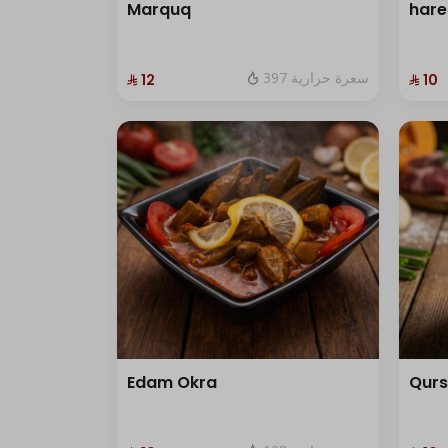
Marquq
hare
397 سعرة حرارية
⁨⁦‪‬ 12⁩
⁨⁦‪‬ 10⁩
Edam Okra
Qur