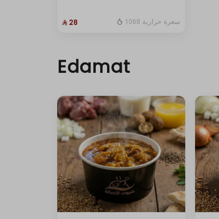
1068 سعرة حرارية
⁨⁦‪‬ 28⁩
Edamat