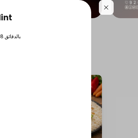
int
uices
Drinks
Fruits
58
بالدقائق