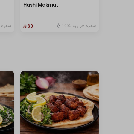
Hashi Makmut
1655 سعرة حرارية
سعرة حرا
⁨⁦‪‬ 60⁩