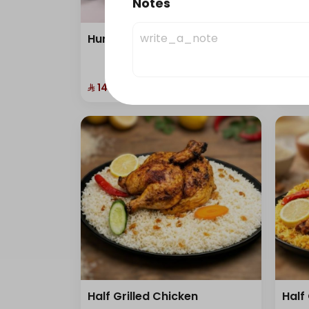
Notes
Hunger Buddy Box
Maql
203 سعرة حرارية
⁨⁦‪‬ 14⁩
⁨⁦‪‬ 28⁩
Half Grilled Chicken
Half