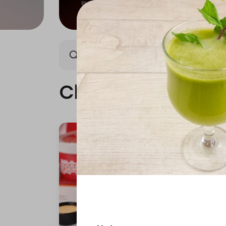
Chicken
Meat
Gri
Chicken