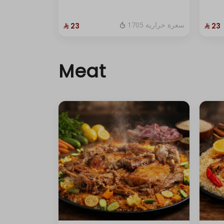
1705 سعرة حرارية
⁨⁦‪‬ 23⁩
⁨⁦‪‬ 23⁩
Meat