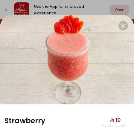
Use the App for improved
Open
experience
Select address
Chicken
Meat
Grill
Edamat
CHICKEN
Strawberry
⁨⁦‪‬ 10⁩
الضريبة مشمولة
Hunger Buddy Box