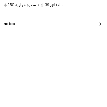
150 سعرة حرارية
•
39
بالدقائق
203 سعرة حرارية
⁨⁦‪‬ 14⁩
notes
Maqluba Chicken
⁨⁦‪‬ 28⁩
Madghout Chicken
⁨⁦‪‬ 24⁩
Half Madhbi Chicken
half piece