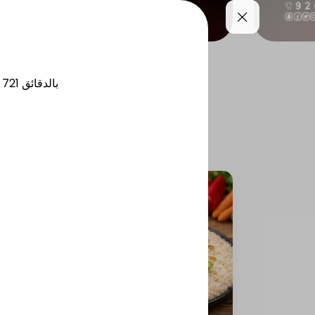
uices
Drinks
Fruits
721
بالدقائق