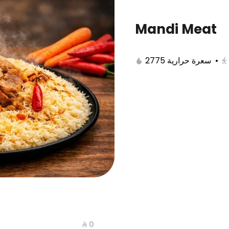
Mandi Meat
ll
Edamat
Appetizers
Dessert
J
2775 سعرة حرارية
•
⁨⁦‪‬ 0⁩