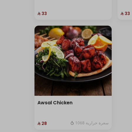
⁨⁦‪‬ 33⁩
⁨⁦‪‬ 33⁩
Awsal Chicken
1068 سعرة حرارية
⁨⁦‪‬ 28⁩