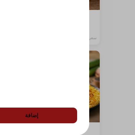
Half Madhbi Chicken
half piece
1586 سعرة حرارية
⁨⁦‪‬ 23⁩
إضافة
Half Oven Chicken