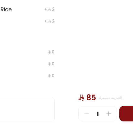
Rice
+ ⁨⁦‪‬ 2⁩
uba Chicken
Madghout Chicken
+ ⁨⁦‪‬ 2⁩
⁨⁦‪‬ 24⁩
⁨⁦‪‬ 0⁩
⁨⁦‪‬ 0⁩
⁨⁦‪‬ 0⁩
⁨⁦‪‬ 85⁩
الضريبة مشمولة
 Grilled Chicken
Grilled Chicken