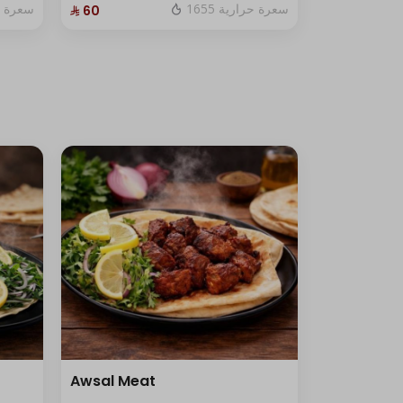
1655 سعرة حرارية
سعرة حرا
⁨⁦‪‬ 60⁩
Awsal Meat