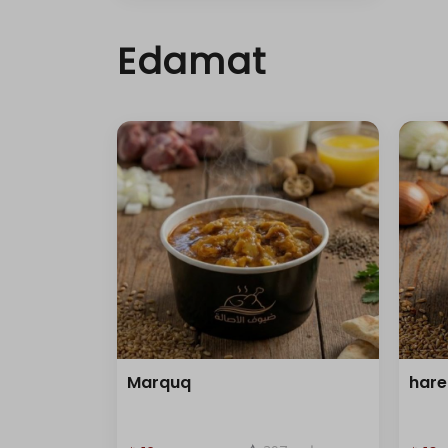
Edamat
Marquq
hare