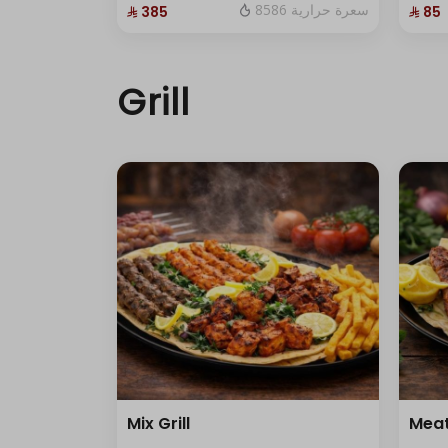
8586 سعرة حرارية
⁨⁦‪‬ 385⁩
⁨⁦‪‬ 85⁩
Grill
Mix Grill
Mea