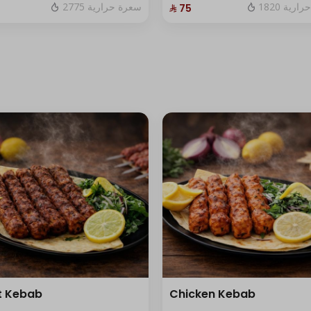
1820 رية
2775 سعرة حرارية
⁨⁦‪‬ 75⁩
t Kebab
Chicken Kebab