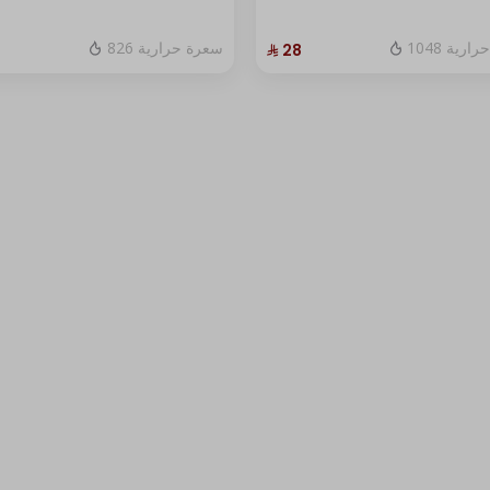
1048 رية
826 سعرة حرارية
⁨⁦‪‬ 28⁩