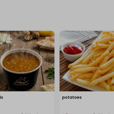
is
potatoes