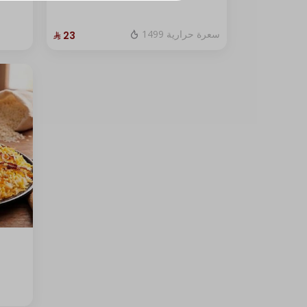
1499 سعرة حرارية
⁨⁦‪‬ 23⁩