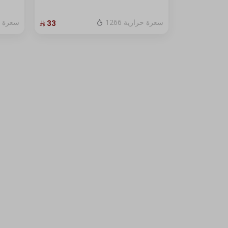
1266 سعرة حرارية
سعرة حرا
⁨⁦‪‬ 33⁩