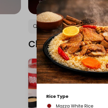
Chicken
Meat
Gri
Chicken
Rice Type
Mazza White Rice