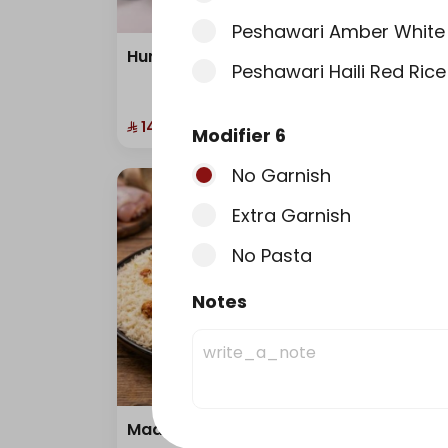
Peshawari Amber White 
Hunger Buddy Box
Maql
Peshawari Haili Red Rice
203 سعرة حرارية
⁨⁦‪‬ 14⁩
⁨⁦‪‬ 28⁩
Modifier 6
No Garnish
Extra Garnish
No Pasta
Notes
Madhbi chicken
Half