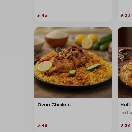
⁨⁦‪‬ 46⁩
⁨⁦‪‬ 23⁩
Oven Chicken
Half
half 
⁨⁦‪‬ 46⁩
⁨⁦‪‬ 23⁩